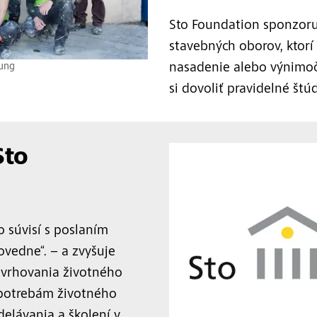
Sto Foundation sponzoru
stavebných oborov, ktorí
tung
nasadenie alebo výnimoč
si dovoliť pravidelné štú
Sto
o súvisí s poslaním
ovedne“. – a zvyšuje
avrhovania životného
potrebám životného
delávania a školení v