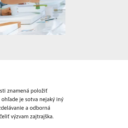
osti znamená položiť
 ohľade je sotva nejaký iný
vzdelávanie a odborná
čeliť výzvam zajtrajška.