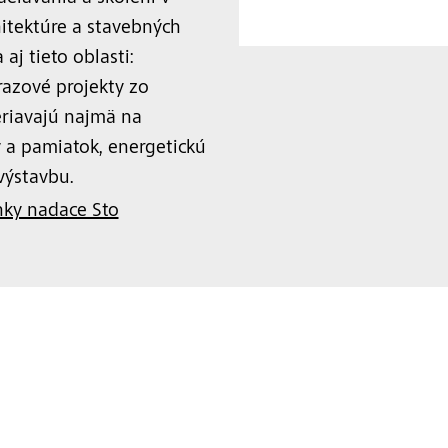
hitektúre a stavebných
j tieto oblasti:
azové projekty zo
eriavajú najmä na
 a pamiatok, energetickú
výstavbu.
ky nadace Sto