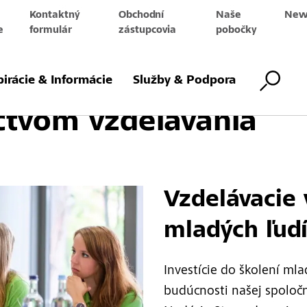
Kontaktný
Obchodní
Naše
News
e
formulár
zástupcovia
pobočky
to Foundation – budú
pirácie & Informácie
Služby & Podpora
ctvom vzdelávania
Vzdelávacie 
mladých ľud
Investície do školení mla
budúcnosti našej spoločn