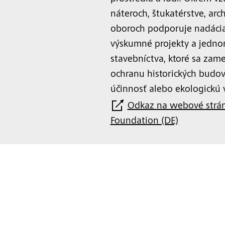
náteroch, štukatérstve, arc
oboroch podporuje nadácia a
výskumné projekty a jednor
stavebníctva, ktoré sa zam
ochranu historických budov
účinnosť alebo ekologickú 
Odkaz na webové strán
Foundation (DE)