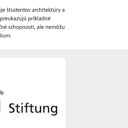
je študentov architektúry a
 preukazujú príkladné
né schopnosti, ale nemôžu
dium.