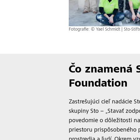
Fotografie: © Yael Schmidt | Sto-Stif
Čo znamená 
Foundation
Zastrešujúci cieľ nadácie St
skupiny Sto – „Stavať zodp
povedomie o dôležitosti n
priestoru prispôsobeného 
prostredia a ľudí. Okrem vz