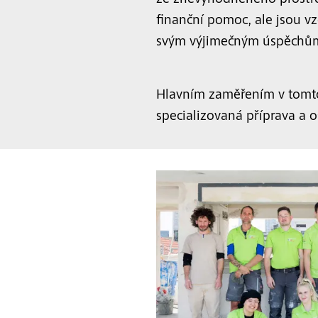
ze znevýhodněného prostřed
finanční pomoc, ale jsou vz
svým výjimečným úspěchů
Hlavním zaměřením v tomt
specializovaná příprava a o