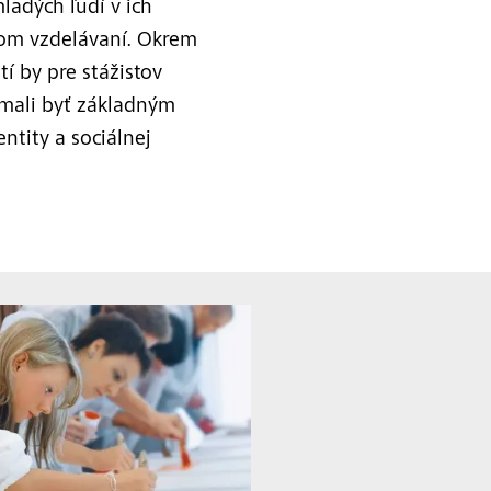
adých ľudí v ich
om vzdelávaní. Okrem
í by pre stážistov
mali byť základným
tity a sociálnej