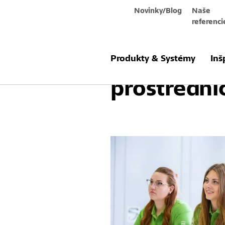
Novinky/Blog
Naše
referenci
Nadácia S
Produkty & Systémy
Inš
prostrední