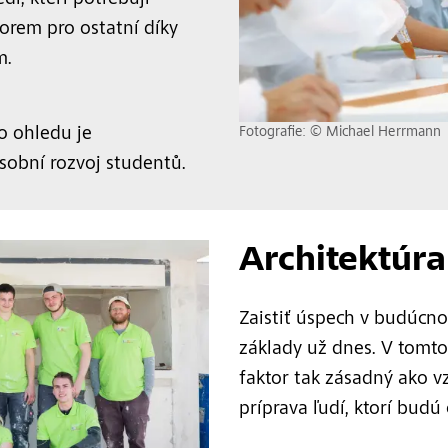
í, kteří potřebují
orem pro ostatní díky
m.
Fotografie: © Michael Herrmann
o ohledu je
sobní rozvoj studentů.
Architektúra
Zaistiť úspech v budúcn
základy už dnes. V tomto
faktor tak zásadný ako 
príprava ľudí, ktorí budú 