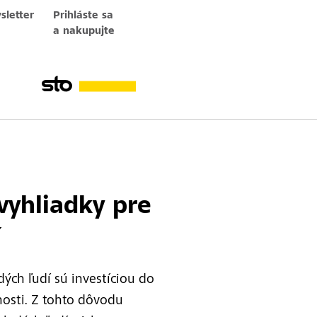
letter
Prihláste sa
a nakupujte
cnosť
vyhliadky pre
í
dých ľudí sú investíciou do
osti. Z tohto dôvodu