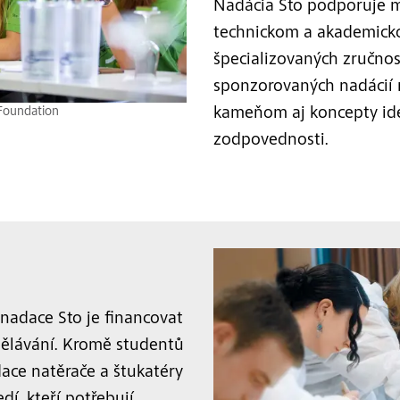
Nadácia Sto podporuje ml
technickom a akademick
špecializovaných zručnost
sponzorovaných nadácií 
 Foundation
kameňom aj koncepty iden
zodpovednosti.
nadace Sto je financovat
dělávání. Kromě studentů
ace natěrače a štukatéry