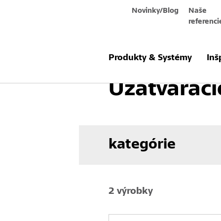
Novinky/Blog
Naše
referenci
Produkty a systémy
Podlahová pov
Produkty & Systémy
Inš
Uzatváraci
kategórie
2 výrobky