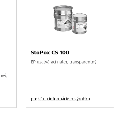
StoPox CS 100
EP uzatvárací náter, transparentný
ový,
prejsť na informácie o výrobku