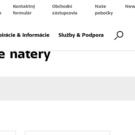
Kontaktný
Obchodní
Naše
News
e
formulár
zástupcovia
pobočky
rchová úprava
Dekoratívna povrchová úprava
Uzatváracie nátery
pirácie & Informácie
Služby & Podpora
e nátery