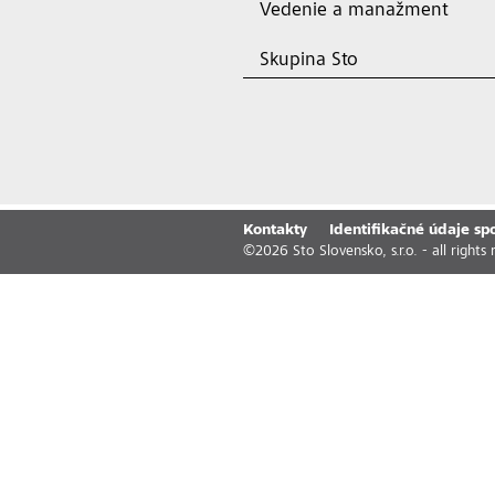
Vedenie a manažment
Skupina Sto
Kontakty
Identifikačné údaje sp
©
2026
Sto Slovensko, s.r.o. - all rights