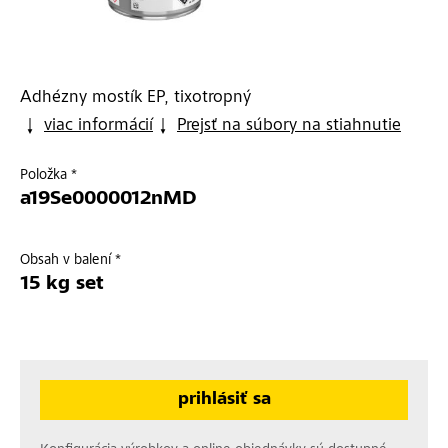
Adhézny mostík EP, tixotropný
viac informácií
Prejsť na súbory na stiahnutie
Položka *
a19Se0000012nMD
Obsah v balení *
15 kg set
prihlásiť sa