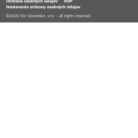
Ochrana osobných údajov
VOP
Nastavenia ochrany osobných údajov
©
2026
Sto Slovensko, s.r.o. - all rights reserved